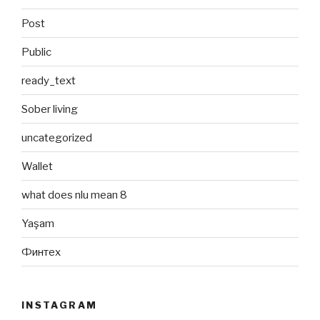
Post
Public
ready_text
Sober living
uncategorized
Wallet
what does nlu mean 8
Yaşam
Финтех
INSTAGRAM