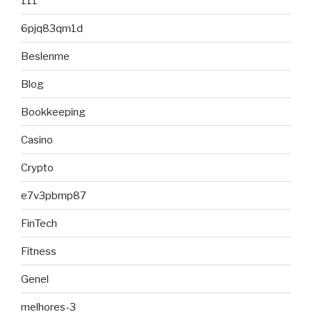
111
6pjq83qm1d
Beslenme
Blog
Bookkeeping
Casino
Crypto
e7v3pbmp87
FinTech
Fitness
Genel
melhores-3