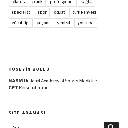
pilates
plank
profesyonel
sağlık
specialist
spor
squat
türk kahvesi
vücut tipi
yaşam
yeni yıl
youtube
HÜSEYIN BOLLU
NASM
National Academy of Sports Medicine
CPT
Personal Trainer
SITE ARAMASI
Ara:
Ara