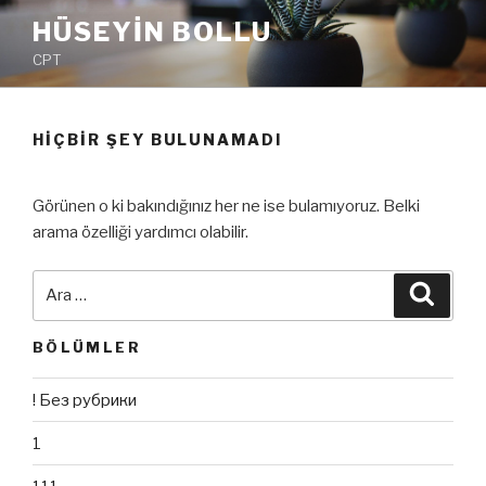
İçeriğe
HÜSEYIN BOLLU
geç
CPT
HIÇBIR ŞEY BULUNAMADI
Görünen o ki bakındığınız her ne ise bulamıyoruz. Belki
arama özelliği yardımcı olabilir.
Ara:
Ara
BÖLÜMLER
! Без рубрики
1