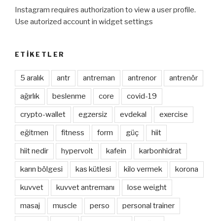
Instagram requires authorization to view a user profile.
Use autorized account in widget settings
ETIKETLER
5 aralık
antr
antreman
antrenor
antrenör
ağırlık
beslenme
core
covid-19
crypto-wallet
egzersiz
evdekal
exercise
eğitmen
fitness
form
güç
hiit
hiit nedir
hypervolt
kafein
karbonhidrat
karın bölgesi
kas kütlesi
kilo vermek
korona
kuvvet
kuvvet antremanı
lose weight
masaj
muscle
perso
personal trainer