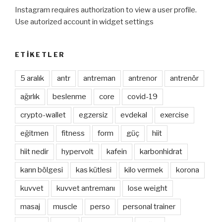
Instagram requires authorization to view a user profile.
Use autorized account in widget settings
ETIKETLER
5 aralık
antr
antreman
antrenor
antrenör
ağırlık
beslenme
core
covid-19
crypto-wallet
egzersiz
evdekal
exercise
eğitmen
fitness
form
güç
hiit
hiit nedir
hypervolt
kafein
karbonhidrat
karın bölgesi
kas kütlesi
kilo vermek
korona
kuvvet
kuvvet antremanı
lose weight
masaj
muscle
perso
personal trainer