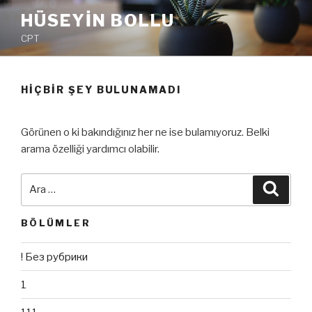
İçeriğe
HÜSEYIN BOLLU
geç
CPT
HIÇBIR ŞEY BULUNAMADI
Görünen o ki bakındığınız her ne ise bulamıyoruz. Belki
arama özelliği yardımcı olabilir.
Ara:
Ara
BÖLÜMLER
! Без рубрики
1