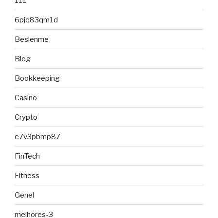
111
6pjq83qm1d
Beslenme
Blog
Bookkeeping
Casino
Crypto
e7v3pbmp87
FinTech
Fitness
Genel
melhores-3