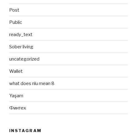
Post
Public
ready_text
Sober living
uncategorized
Wallet
what does nlu mean 8
Yaşam
Финтех
INSTAGRAM