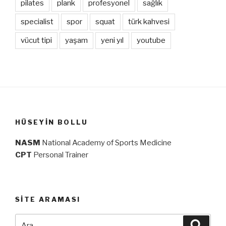
pilates
plank
profesyonel
sağlık
specialist
spor
squat
türk kahvesi
vücut tipi
yaşam
yeni yıl
youtube
HÜSEYIN BOLLU
NASM
National Academy of Sports Medicine
CPT
Personal Trainer
SITE ARAMASI
Ara:
Ara