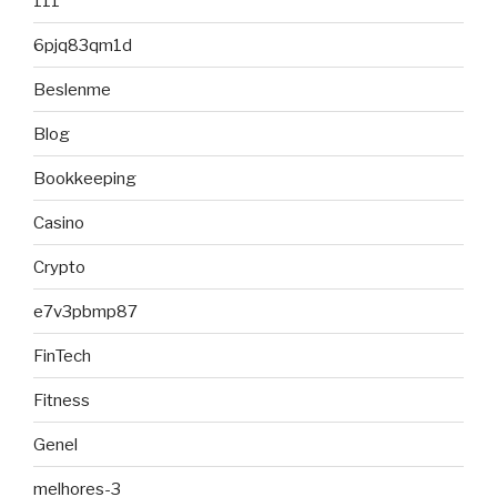
111
6pjq83qm1d
Beslenme
Blog
Bookkeeping
Casino
Crypto
e7v3pbmp87
FinTech
Fitness
Genel
melhores-3