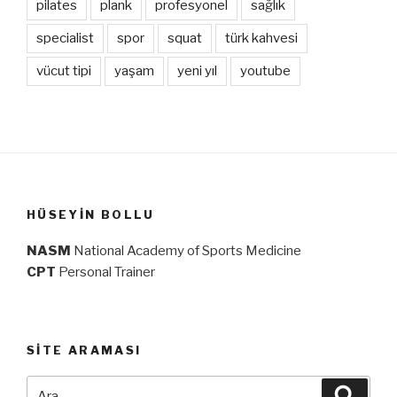
pilates
plank
profesyonel
sağlık
specialist
spor
squat
türk kahvesi
vücut tipi
yaşam
yeni yıl
youtube
HÜSEYIN BOLLU
NASM
National Academy of Sports Medicine
CPT
Personal Trainer
SITE ARAMASI
Ara:
Ara