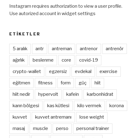
Instagram requires authorization to view a user profile.
Use autorized account in widget settings
ETIKETLER
5 aralık
antr
antreman
antrenor
antrenör
ağırlık
beslenme
core
covid-19
crypto-wallet
egzersiz
evdekal
exercise
eğitmen
fitness
form
güç
hiit
hiit nedir
hypervolt
kafein
karbonhidrat
karın bölgesi
kas kütlesi
kilo vermek
korona
kuvvet
kuvvet antremanı
lose weight
masaj
muscle
perso
personal trainer