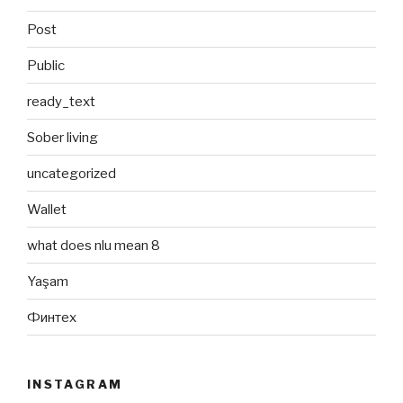
Post
Public
ready_text
Sober living
uncategorized
Wallet
what does nlu mean 8
Yaşam
Финтех
INSTAGRAM