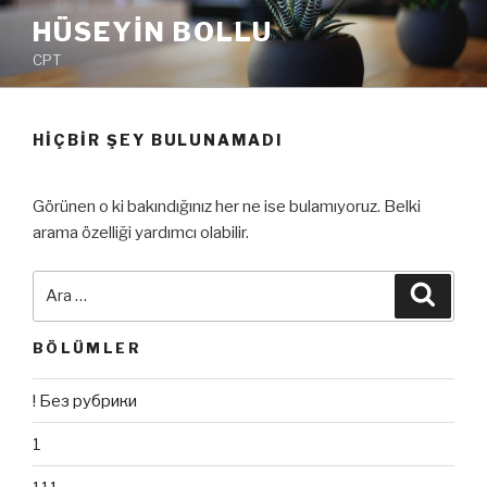
İçeriğe
HÜSEYIN BOLLU
geç
CPT
HIÇBIR ŞEY BULUNAMADI
Görünen o ki bakındığınız her ne ise bulamıyoruz. Belki
arama özelliği yardımcı olabilir.
Ara:
Ara
BÖLÜMLER
! Без рубрики
1