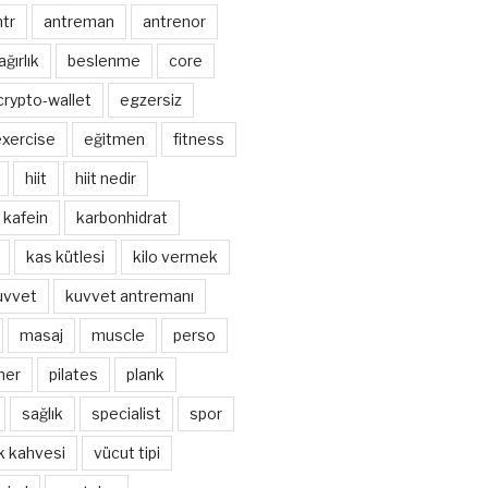
ntr
antreman
antrenor
ağırlık
beslenme
core
crypto-wallet
egzersiz
xercise
eğitmen
fitness
hiit
hiit nedir
kafein
karbonhidrat
kas kütlesi
kilo vermek
uvvet
kuvvet antremanı
masaj
muscle
perso
ner
pilates
plank
sağlık
specialist
spor
k kahvesi
vücut tipi