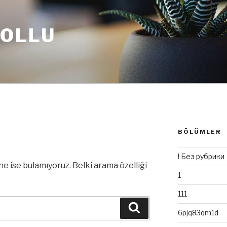
BOLLU
BÖLÜMLER
I
! Без рубрики
ne ise bulamıyoruz. Belki arama özelliği
1
111
Ara
6pjq83qm1d