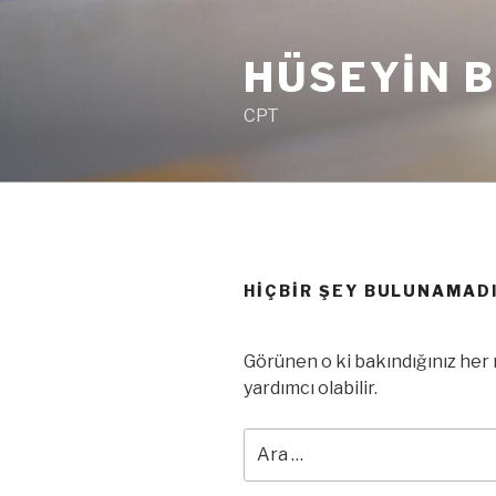
İçeriğe
geç
HÜSEYIN 
CPT
HIÇBIR ŞEY BULUNAMAD
Görünen o ki bakındığınız her 
yardımcı olabilir.
Ara: