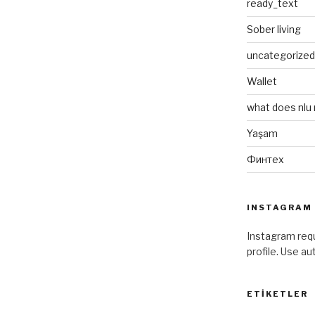
ready_text
Sober living
uncategorized
Wallet
what does nlu
Yaşam
Финтех
INSTAGRAM
Instagram requ
profile. Use a
ETIKETLER