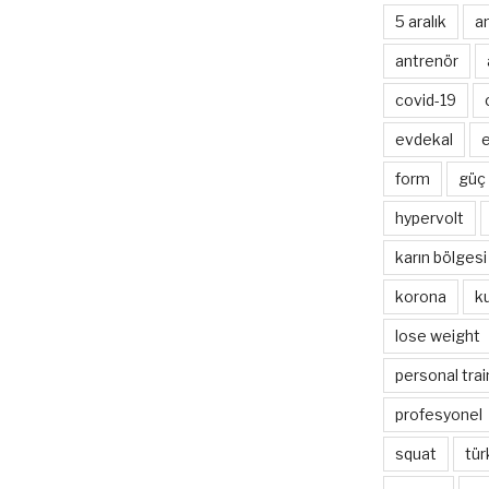
5 aralık
a
antrenör
covid-19
evdekal
e
form
güç
hypervolt
karın bölgesi
korona
k
lose weight
personal trai
profesyonel
squat
tür