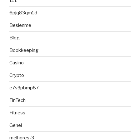
111
6pjq83qm1d
Beslenme
Blog
Bookkeeping
Casino
Crypto
e7v3pbmp87
FinTech
Fitness
Genel
melhores-3