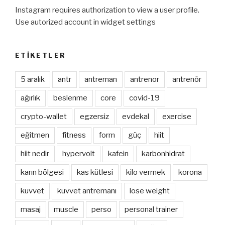
Instagram requires authorization to view a user profile.
Use autorized account in widget settings
ETIKETLER
5 aralık
antr
antreman
antrenor
antrenör
ağırlık
beslenme
core
covid-19
crypto-wallet
egzersiz
evdekal
exercise
eğitmen
fitness
form
güç
hiit
hiit nedir
hypervolt
kafein
karbonhidrat
karın bölgesi
kas kütlesi
kilo vermek
korona
kuvvet
kuvvet antremanı
lose weight
masaj
muscle
perso
personal trainer