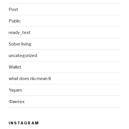
Post
Public
ready_text
Sober living
uncategorized
Wallet
what does nlu mean 8
Yaşam
Финтех
INSTAGRAM