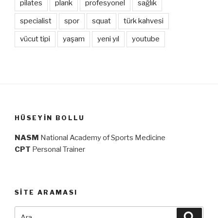
pilates
plank
profesyonel
sağlık
specialist
spor
squat
türk kahvesi
vücut tipi
yaşam
yeni yıl
youtube
HÜSEYIN BOLLU
NASM
National Academy of Sports Medicine
CPT
Personal Trainer
SITE ARAMASI
Ara:
Ara