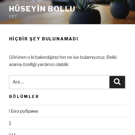
İçeriğe
HÜSEYIN BOLLU
geç
CPT
HIÇBIR ŞEY BULUNAMADI
Görünen o ki bakındığınız her ne ise bulamıyoruz. Belki
arama özelliği yardımcı olabilir.
Ara:
Ara
BÖLÜMLER
! Без рубрики
1