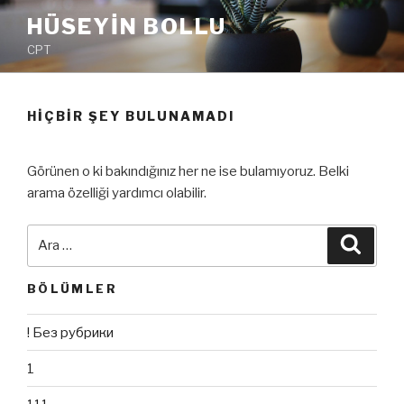
İçeriğe
HÜSEYIN BOLLU
geç
CPT
HIÇBIR ŞEY BULUNAMADI
Görünen o ki bakındığınız her ne ise bulamıyoruz. Belki
arama özelliği yardımcı olabilir.
Ara:
Ara
BÖLÜMLER
! Без рубрики
1