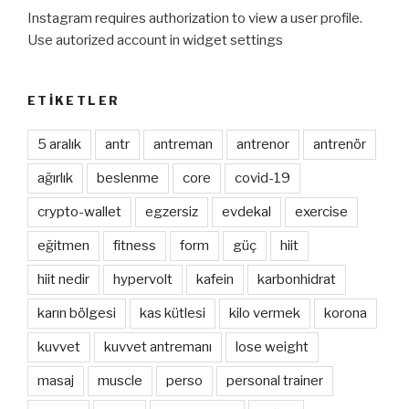
Instagram requires authorization to view a user profile.
Use autorized account in widget settings
ETIKETLER
5 aralık
antr
antreman
antrenor
antrenör
ağırlık
beslenme
core
covid-19
crypto-wallet
egzersiz
evdekal
exercise
eğitmen
fitness
form
güç
hiit
hiit nedir
hypervolt
kafein
karbonhidrat
karın bölgesi
kas kütlesi
kilo vermek
korona
kuvvet
kuvvet antremanı
lose weight
masaj
muscle
perso
personal trainer