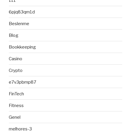
111
6pjq83qm1d
Beslenme
Blog
Bookkeeping
Casino
Crypto
e7v3pbmp87
FinTech
Fitness
Genel
melhores-3