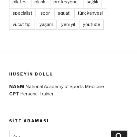
pilates
plank
profesyonel
sağlık
specialist
spor
squat
türk kahvesi
vücut tipi
yaşam
yeni yıl
youtube
HÜSEYIN BOLLU
NASM
National Academy of Sports Medicine
CPT
Personal Trainer
SITE ARAMASI
Ara:
Ara