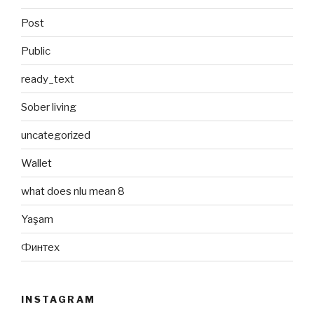
Post
Public
ready_text
Sober living
uncategorized
Wallet
what does nlu mean 8
Yaşam
Финтех
INSTAGRAM