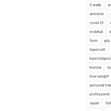
5 aralık
a
antrenör
covid-19
evdekal
e
form
güç
hypervolt
karın bölgesi
korona
k
lose weight
personal trai
profesyonel
squat
tür