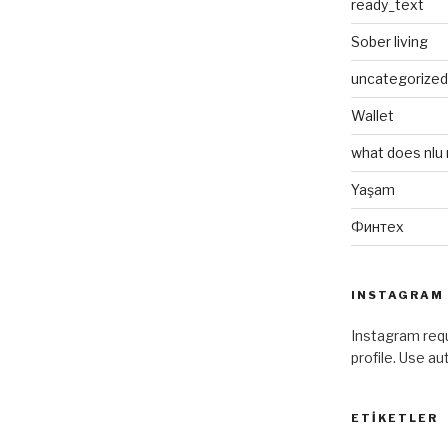
ready_text
Sober living
uncategorized
Wallet
what does nlu
Yaşam
Финтех
INSTAGRAM
Instagram requ
profile. Use a
ETIKETLER