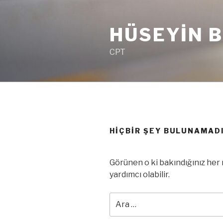
İçeriğe
geç
HÜSEYIN 
CPT
HIÇBIR ŞEY BULUNAMAD
Görünen o ki bakındığınız her 
yardımcı olabilir.
Ara: