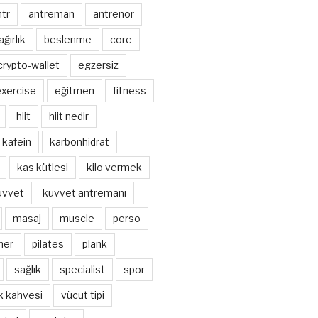
ntr
antreman
antrenor
ağırlık
beslenme
core
crypto-wallet
egzersiz
xercise
eğitmen
fitness
hiit
hiit nedir
kafein
karbonhidrat
kas kütlesi
kilo vermek
uvvet
kuvvet antremanı
masaj
muscle
perso
ner
pilates
plank
sağlık
specialist
spor
k kahvesi
vücut tipi