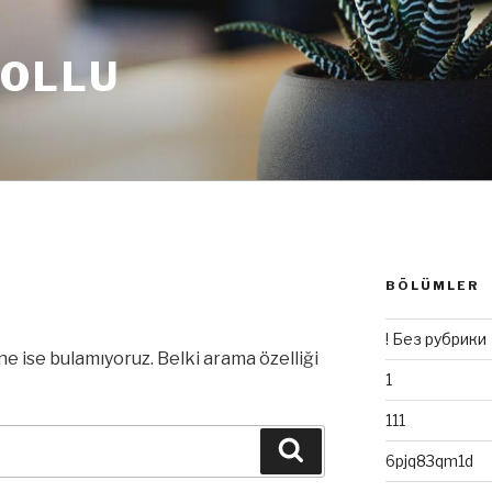
BOLLU
BÖLÜMLER
I
! Без рубрики
ne ise bulamıyoruz. Belki arama özelliği
1
111
Ara
6pjq83qm1d