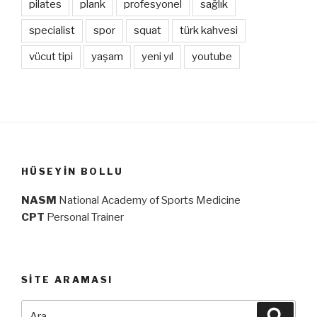
pilates
plank
profesyonel
sağlık
specialist
spor
squat
türk kahvesi
vücut tipi
yaşam
yeni yıl
youtube
HÜSEYIN BOLLU
NASM
National Academy of Sports Medicine
CPT
Personal Trainer
SITE ARAMASI
Ara:
Ara