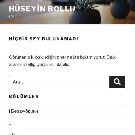
İçeriğe
HÜSEYIN BOLLU
geç
CPT
HIÇBIR ŞEY BULUNAMADI
Görünen o ki bakındığınız her ne ise bulamıyoruz. Belki
arama özelliği yardımcı olabilir.
Ara:
Ara
BÖLÜMLER
! Без рубрики
1