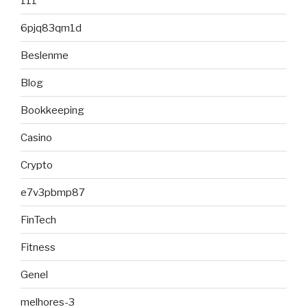
111
6pjq83qm1d
Beslenme
Blog
Bookkeeping
Casino
Crypto
e7v3pbmp87
FinTech
Fitness
Genel
melhores-3