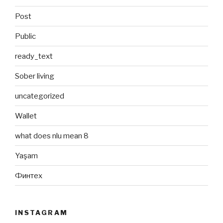
Post
Public
ready_text
Sober living
uncategorized
Wallet
what does nlu mean 8
Yaşam
Финтех
INSTAGRAM