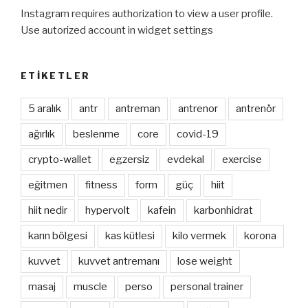
Instagram requires authorization to view a user profile.
Use autorized account in widget settings
ETIKETLER
5 aralık
antr
antreman
antrenor
antrenör
ağırlık
beslenme
core
covid-19
crypto-wallet
egzersiz
evdekal
exercise
eğitmen
fitness
form
güç
hiit
hiit nedir
hypervolt
kafein
karbonhidrat
karın bölgesi
kas kütlesi
kilo vermek
korona
kuvvet
kuvvet antremanı
lose weight
masaj
muscle
perso
personal trainer