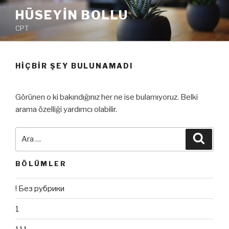
İçeriğe
HÜSEYIN BOLLU
geç
CPT
HIÇBIR ŞEY BULUNAMADI
Görünen o ki bakındığınız her ne ise bulamıyoruz. Belki
arama özelliği yardımcı olabilir.
Ara:
Ara
BÖLÜMLER
! Без рубрики
1