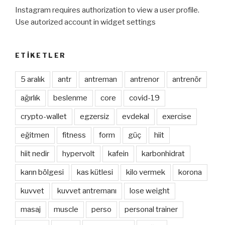
Instagram requires authorization to view a user profile.
Use autorized account in widget settings
ETIKETLER
5 aralık
antr
antreman
antrenor
antrenör
ağırlık
beslenme
core
covid-19
crypto-wallet
egzersiz
evdekal
exercise
eğitmen
fitness
form
güç
hiit
hiit nedir
hypervolt
kafein
karbonhidrat
karın bölgesi
kas kütlesi
kilo vermek
korona
kuvvet
kuvvet antremanı
lose weight
masaj
muscle
perso
personal trainer