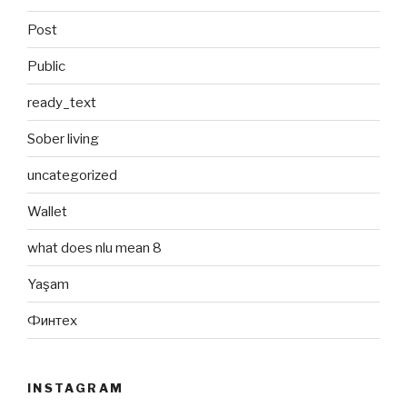
Post
Public
ready_text
Sober living
uncategorized
Wallet
what does nlu mean 8
Yaşam
Финтех
INSTAGRAM