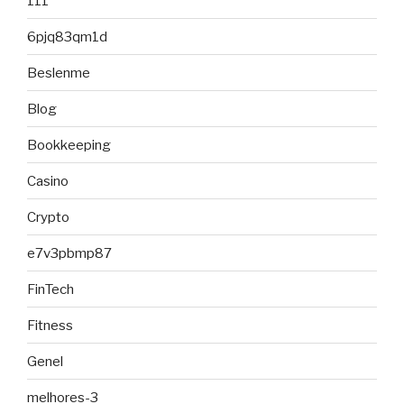
111
6pjq83qm1d
Beslenme
Blog
Bookkeeping
Casino
Crypto
e7v3pbmp87
FinTech
Fitness
Genel
melhores-3