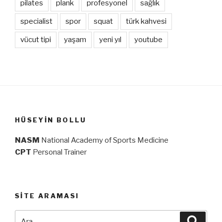
pilates
plank
profesyonel
sağlık
specialist
spor
squat
türk kahvesi
vücut tipi
yaşam
yeni yıl
youtube
HÜSEYIN BOLLU
NASM
National Academy of Sports Medicine
CPT
Personal Trainer
SITE ARAMASI
Ara:
Ara